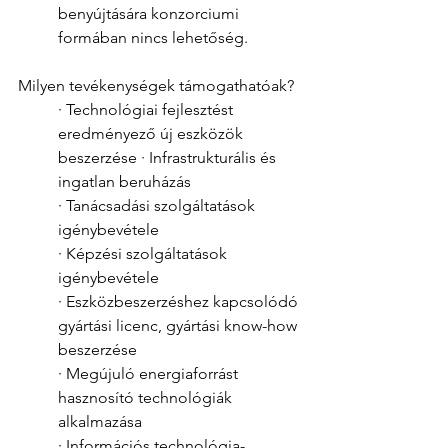
benyújtására konzorciumi 
formában nincs lehetőség. 
Milyen tevékenységek támogathatóak?
· Technológiai fejlesztést 
eredményező új eszközök 
beszerzése · Infrastrukturális és 
ingatlan beruházás 
· Tanácsadási szolgáltatások 
igénybevétele 
· Képzési szolgáltatások 
igénybevétele 
· Eszközbeszerzéshez kapcsolódó 
gyártási licenc, gyártási know-how 
beszerzése
· Megújuló energiaforrást 
hasznosító technológiák 
alkalmazása 
· Információs technológia-