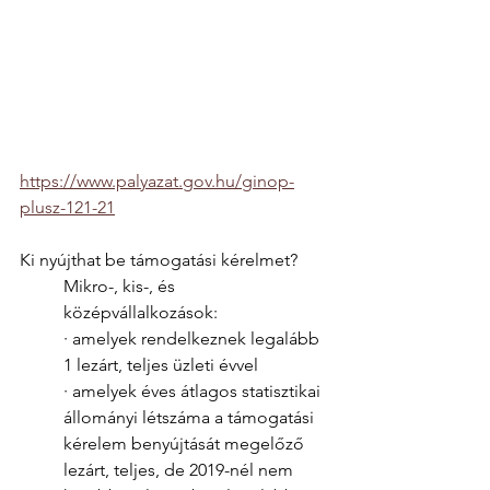
https://www.palyazat.gov.hu/ginop-
plusz-121-21
Ki nyújthat be támogatási kérelmet? 
Mikro-, kis-, és 
középvállalkozások: 
· amelyek rendelkeznek legalább 
1 lezárt, teljes üzleti évvel 
· amelyek éves átlagos statisztikai 
állományi létszáma a támogatási 
kérelem benyújtását megelőző 
lezárt, teljes, de 2019-nél nem 