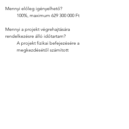
Mennyi előleg igényelhető? 
100%, maximum 629 300 000 Ft 
Mennyi a projekt végrehajtására 
rendelkezésre álló időtartam? 
A projekt fizikai befejezésére a 
megkezdésétől számított 
legfeljebb 24 hónap áll 
rendelkezésre. 
Hol valósítható meg a projekt? 
Budapest kivételével 
Magyarország egész területén 
Várhatóan hány projekt kap 
támogatást? 
1000 – 3000 db