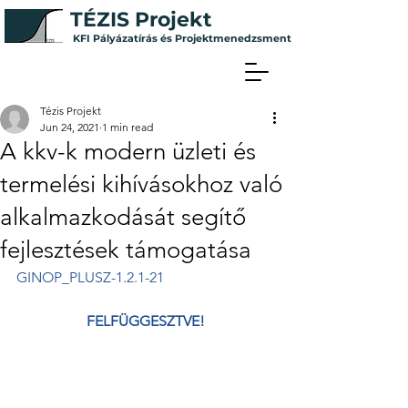
T
ÉZ
IS
P
rojekt
KFI Pályázatí
rás é
s Projektmenedz
sme
nt
Tézis Projekt
Jun 24, 2021
1 min read
A kkv-k modern üzleti és
termelési kihívásokhoz való
alkalmazkodását segítő
fejlesztések támogatása
GINOP_PLUSZ-1.2.1-21
FELFÜGGESZTVE!